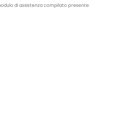
l modulo di assistenza compilato presente
INCIDENTATO
identato o non