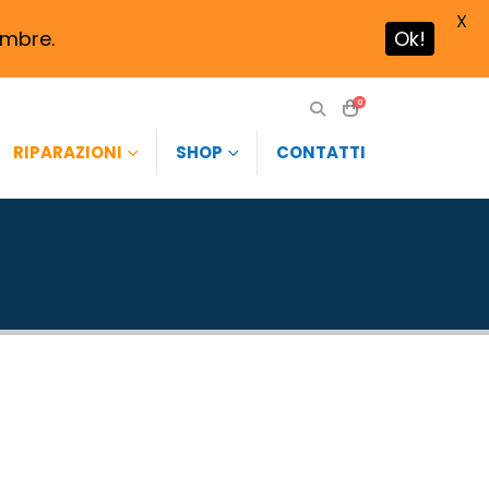
X
tembre.
Ok!
0
RIPARAZIONI
SHOP
CONTATTI
V