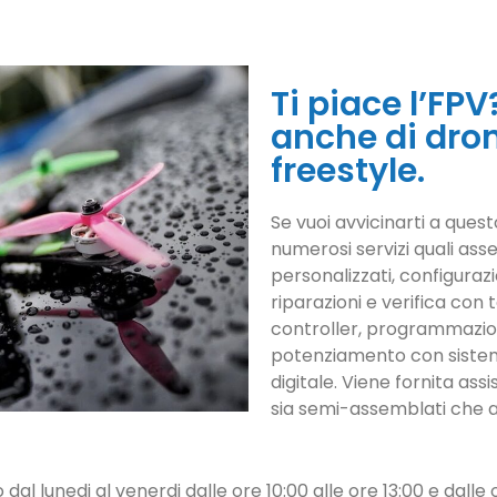
Ti piace l’FP
anche di dron
freestyle.
Se vuoi avvicinarti a ques
numerosi servizi quali a
personalizzati, configuraz
riparazioni e verifica con t
controller, programmazion
potenziamento con sistemi
digitale. Viene fornita ass
sia semi-assemblati che a
 dal lunedi al venerdi dalle ore 10:00 alle ore 13:00 e dalle o