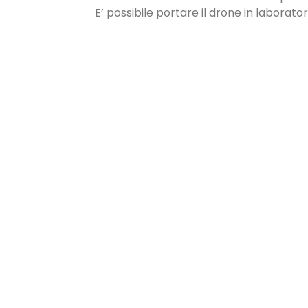
E’ possibile portare il drone in laborat
ACQUISTIAM
Se hai un dro