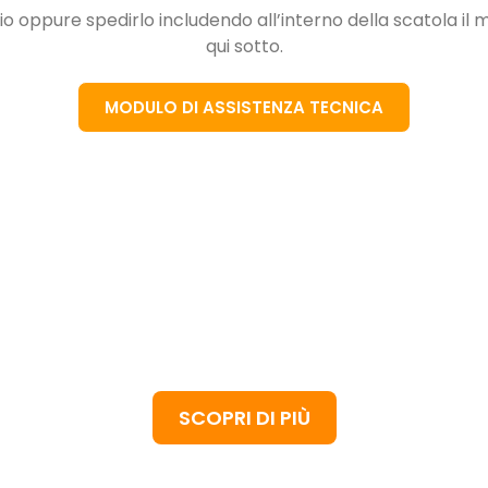
orio oppure spedirlo includendo all’interno della scatola i
qui sotto.
MODULO DI ASSISTENZA TECNICA
O IL TUO DRONE USATO O 
ne DJI della serie Mini, Air, Mavic o Avata usato, inc
funzionante, Officina Multirotori lo ritira.
SCOPRI DI PIÙ