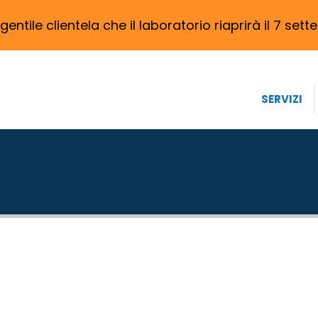
 gentile clientela che il laboratorio riaprirà il 7 set
SERVIZI
ASSISTENZA DRONI RACER FP