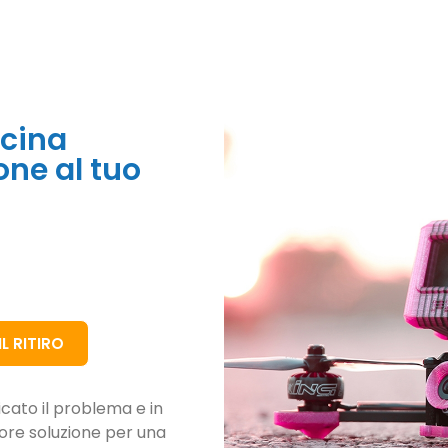
icina
rone al tuo
L RITIRO
ficato il problema e in
iore soluzione per una