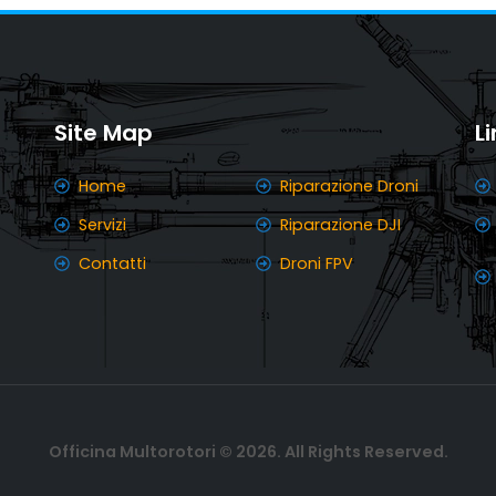
Site Map
L
Home
Riparazione Droni
Servizi
Riparazione DJI
Contatti
Droni FPV
Officina Multorotori © 2026. All Rights Reserved.